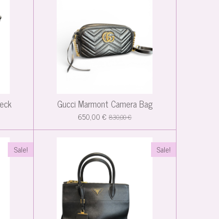
heck
Gucci Marmont Camera Bag
650,00 €
830,00 €
Sale!
Sale!