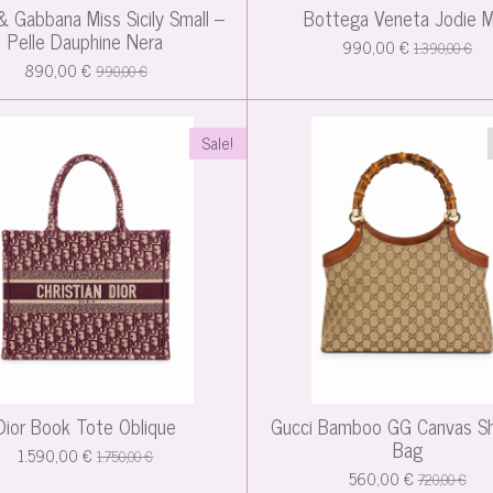
& Gabbana Miss Sicily Small –
Bottega Veneta Jodie M
Pelle Dauphine Nera
990,00 €
1.390,00 €
890,00 €
990,00 €
Sale!
Dior Book Tote Oblique
Gucci Bamboo GG Canvas Sh
Bag
1.590,00 €
1.750,00 €
560,00 €
720,00 €