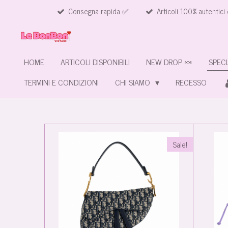
Consegna rapida ✅
Articoli 100% autentici 
Vai
al
contenuto
principale
HOME
ARTICOLI DISPONIBILI
NEW DROP 🍬
SPECI
TERMINI E CONDIZIONI
CHI SIAMO
RECESSO
Sale!