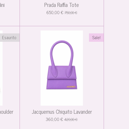
ini
Prada Raffia Tote
650,00 €
750,00 €
Esaurito
Sale!
oulder
Jacquemus Chiquito Lavander
360,00 €
420,00 €