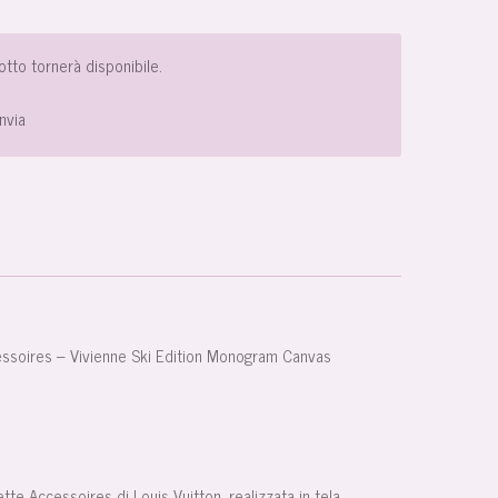
tto tornerà disponibile.
Invia
essoires – Vivienne Ski Edition Monogram Canvas
ette Accessoires di Louis Vuitton, realizzata in tela