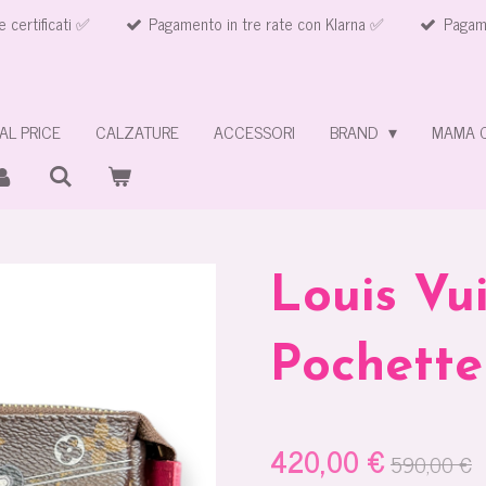
e certificati ✅
Pagamento in tre rate con Klarna ✅
Pagame
AL PRICE
CALZATURE
ACCESSORI
BRAND
MAMA 
Louis Vu
Pochette
420,00 €
590,00 €