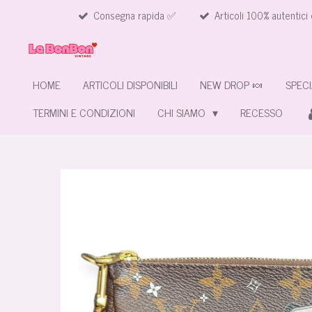
Consegna rapida ✅
Articoli 100% autentici 
Vai
al
contenuto
principale
HOME
ARTICOLI DISPONIBILI
NEW DROP 🍬
SPECI
TERMINI E CONDIZIONI
CHI SIAMO
RECESSO