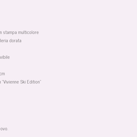
n stampa multicolore
leria dorata
vibile
 cm
 “Vivienne Ski Edition”
uovo.