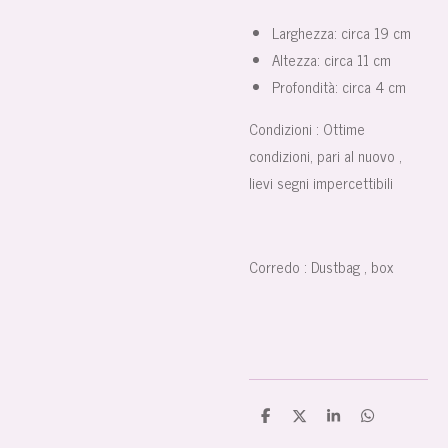
Larghezza: circa 19 cm
Altezza: circa 11 cm
Profondità: circa 4 cm
Condizioni :
Ottime
condizioni, pari al nuovo ,
lievi segni impercettibili
Corredo :
Dustbag , box
C
C
C
C
o
o
o
o