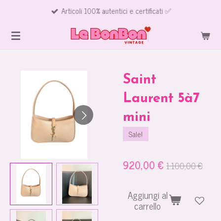
Articoli 100% autentici e certificati ✅
Vai
al
contenuto
principale
Saint
Laurent 5à7
mini
Sale!
920,00 €
1.100,00 €
Aggiungi al
carrello