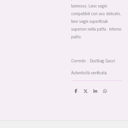
luminoso. Lievi segni
compatibili con uso delicato,
lievi segni superficiali
superiori nella patta . Interno
pulito.
Corredo : Dustbag Gucci
Autenticità verificata.
C
C
C
C
o
o
o
o
n
n
n
n
d
d
d
d
i
i
i
i
v
v
v
v
i
i
i
i
d
d
d
d
i
i
i
i