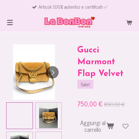
Articoli 100% autentici e certificati ✅
Vai
al
contenuto
principale
Gucci
Marmont
Flap Velvet
Sale!
750,00 €
890,00 €
Aggiungi al
carrello