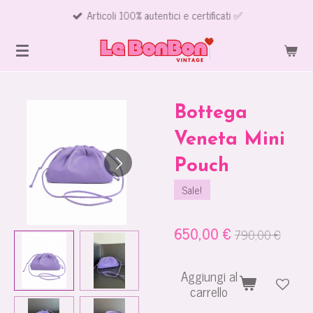
Articoli 100% autentici e certificati ✅
Vai
al
contenuto
principale
Bottega
Veneta Mini
Pouch
Sale!
650,00 €
790,00 €
Aggiungi al
carrello