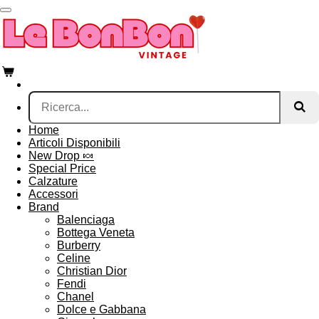
Vai
al
contenuto
principale
Home
Articoli Disponibili
New Drop 🍬
Special Price
Calzature
Accessori
Brand
Balenciaga
Bottega Veneta
Burberry
Celine
Christian Dior
Fendi
Chanel
Dolce e Gabbana