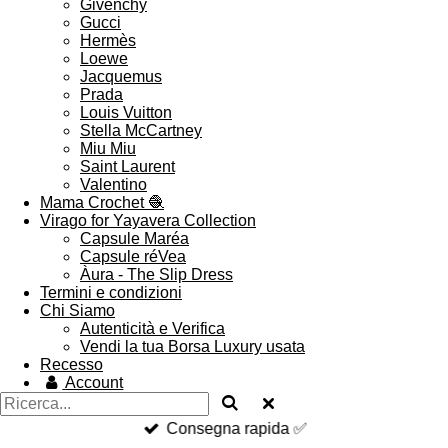
Givenchy
Gucci
Hermès
Loewe
Jacquemus
Prada
Louis Vuitton
Stella McCartney
Miu Miu
Saint Laurent
Valentino
Mama Crochet 🧶
Virago for Yayavera Collection
Capsule Maréa
Capsule réVea
Àura - The Slip Dress
Termini e condizioni
Chi Siamo
Autenticità e Verifica
Vendi la tua Borsa Luxury usata
Recesso
Account
Consegna rapida ✅