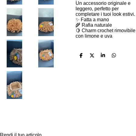
Un accessorio originale e
leggero, perfetto per
completare i tuoi look estivi.
✨
Fatta a mano
🌾
Rafia naturale
🍋
Charm crochet rimovibile
con limone e uva
C
C
C
C
o
o
o
o
n
n
n
n
d
d
d
d
i
i
i
i
v
v
v
v
i
i
i
i
d
d
d
d
i
i
i
i
Rendi il tuo articolo