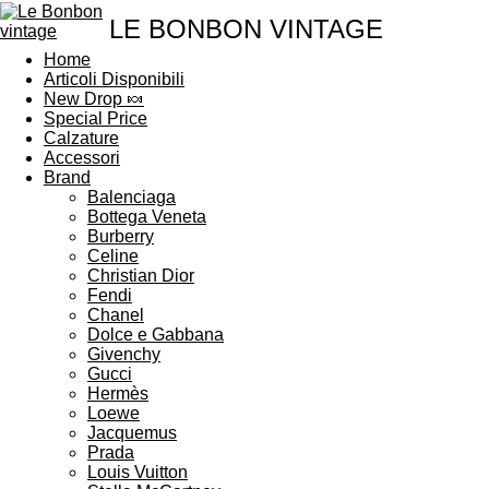
LE BONBON VINTAGE
Home
Articoli Disponibili
New Drop 🍬
Special Price
Calzature
Accessori
Brand
Balenciaga
Bottega Veneta
Burberry
Celine
Christian Dior
Fendi
Chanel
Dolce e Gabbana
Givenchy
Gucci
Hermès
Loewe
Jacquemus
Prada
Louis Vuitton