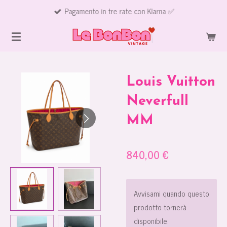
Pagamento in tre rate con Klarna ✅
Vai
al
contenuto
principale
Louis Vuitton
Neverfull
MM
840,00 €
Avvisami quando questo
prodotto tornerà
disponibile.