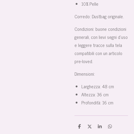
10% Pelle
Corredo:
Dustbag originale.
Condizioni:
buone condizioni
generali, con lievi segni d’uso
e leggere tracce sulla tela
compatibili con un articolo
pre-loved.
Dimensioni:
Larghezza:
48 cm
Altezza:
36 cm
Profondità:
16 cm
C
C
C
C
o
o
o
o