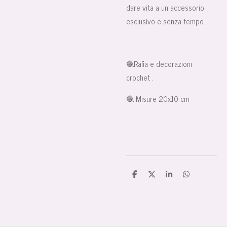
dare vita a un accessorio
esclusivo e senza tempo.
🧶Rafia e decorazioni
crochet .
🧶 Misure 20x10 cm
C
C
C
C
o
o
o
o
n
n
n
n
d
d
d
d
i
i
i
i
v
v
v
v
i
i
i
i