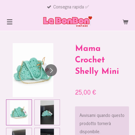
Consegna rapida ✅
Vai
al
contenuto
principale
Mama
Crochet
Shelly Mini
25,00 €
Avvisami quando questo
prodotto tornerà
disponibile.