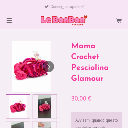
Consegna rapida ✅
Vai
al
contenuto
principale
Mama
Crochet
Pesciolina
Glamour
30,00 €
Avvisami quando questo
prodotto tornerà