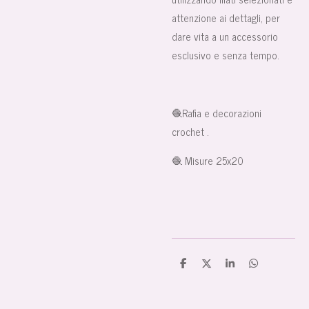
attenzione ai dettagli, per
dare vita a un accessorio
esclusivo e senza tempo.
🧶Rafia e decorazioni
crochet .
🧶 Misure 25x20
C
C
C
C
o
o
o
o
n
n
n
n
d
d
d
d
i
i
i
i