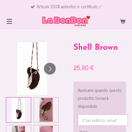
Articoli 100% autentici e certificati ✅
Vai
al
contenuto
principale
Shell Brown
25,00 €
Avvisami quando questo
prodotto tornerà
disponibile.
Invia