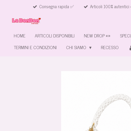
Consegna rapida ✅
Articoli 100% autentici 
Vai
al
contenuto
principale
HOME
ARTICOLI DISPONIBILI
NEW DROP 🍬
SPECI
TERMINI E CONDIZIONI
CHI SIAMO
RECESSO