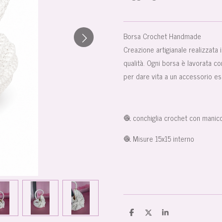
Borsa Crochet Handmade
Creazione artigianale realizzata 
qualità. Ogni borsa è lavorata con
per dare vita a un accessorio e
🧶 conchiglia crochet con manico
🧶 Misure 15x15 interno
C
C
C