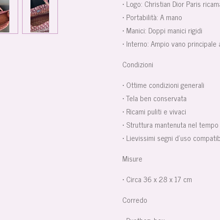
•
Logo:
Christian Dior Paris ricam
•
Portabilità:
A mano
•
Manici:
Doppi manici rigidi
•
Interno:
Ampio vano principale 
Condizioni
• Ottime condizioni generali
• Tela ben conservata
• Ricami puliti e vivaci
• Struttura mantenuta nel tempo
• Lievissimi segni d’uso compati
Misure
• Circa
36 x 28 x 17 cm
Corredo