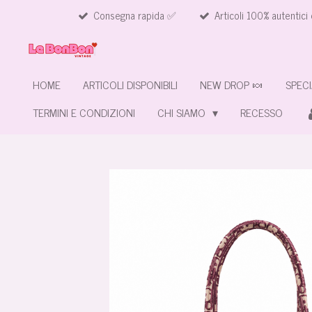
Consegna rapida ✅
Articoli 100% autentici 
Vai
al
contenuto
principale
HOME
ARTICOLI DISPONIBILI
NEW DROP 🍬
SPECI
TERMINI E CONDIZIONI
CHI SIAMO
RECESSO