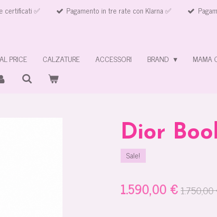
e certificati ✅
Pagamento in tre rate con Klarna ✅
Pagame
AL PRICE
CALZATURE
ACCESSORI
BRAND
MAMA 
Dior Boo
Sale!
1.590,00 €
1.750,00