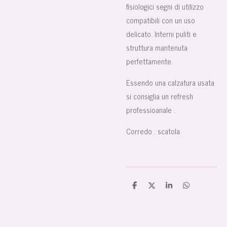
fisiologici segni di utilizzo
compatibili con un uso
delicato. Interni puliti e
struttura mantenuta
perfettamente.
Essendo una calzatura usata
si consiglia un refresh
professioanale .
Corredo : scatola
C
C
C
C
o
o
o
o
n
n
n
n
d
d
d
d
i
i
i
i
v
v
v
v