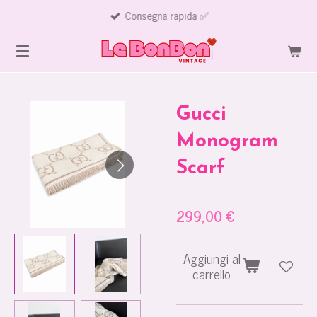
Consegna rapida ✅
Vai
al
contenuto
principale
Gucci
Monogram
Scarf
299,00 €
Aggiungi al
carrello