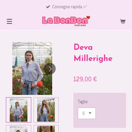
Consegna rapida ✅
Vai
al
contenuto
principale
Deva
Millerighe
129,00 €
Taglia