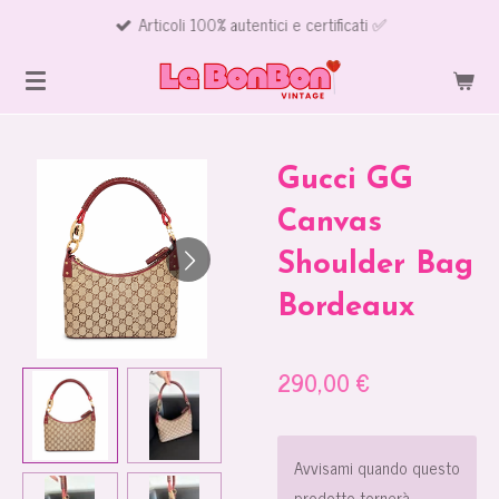
Articoli 100% autentici e certificati ✅
Vai
al
contenuto
principale
Gucci GG
Canvas
Shoulder Bag
Bordeaux
290,00 €
Avvisami quando questo
prodotto tornerà