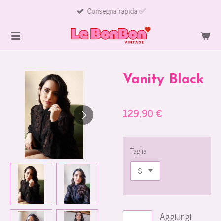
Consegna rapida ✅
Vai
al
contenuto
principale
Vanity Black
129,90 €
Taglia
Aggiungi