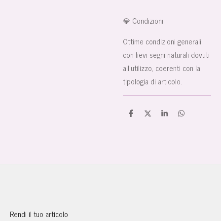
💎 Condizioni
Ottime condizioni generali,
con lievi segni naturali dovuti
all’utilizzo, coerenti con la
tipologia di articolo.
C
C
C
C
o
o
o
o
n
n
n
n
d
d
d
d
i
i
i
i
v
v
v
v
i
i
i
i
d
d
d
d
i
i
i
i
Rendi il tuo articolo