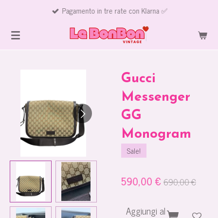
Pagamento in tre rate con Klarna ✅
Vai
al
contenuto
principale
Gucci
Messenger
GG
Monogram
Sale!
590,00 €
690,00 €
Aggiungi al