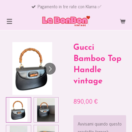
Pagamento in tre rate con Klarna ✅
Vai
al
contenuto
principale
Gucci
Bamboo Top
Handle
vintage
890,00 €
Avvisami quando questo
prodotto tornerà