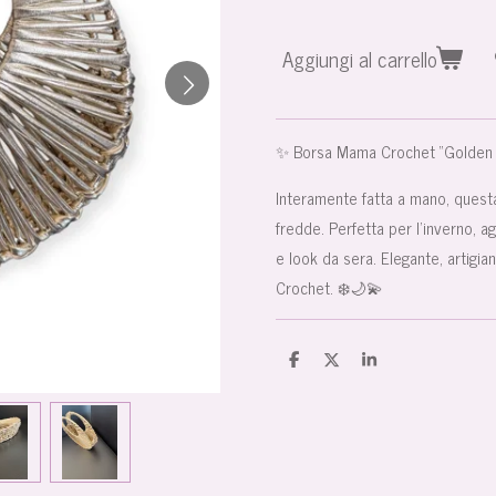
Aggiungi al carrello
✨ Borsa Mama Crochet “Golden
Interamente fatta a mano, questa
fredde. Perfetta per l’inverno, a
e look da sera. Elegante, artigi
Crochet. ❄️🌙💫
C
C
C
o
o
o
n
n
n
d
d
d
i
i
i
v
v
v
i
i
i
d
d
d