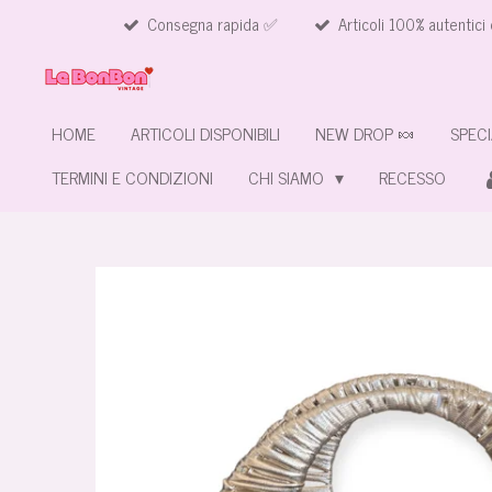
Consegna rapida ✅
Articoli 100% autentici 
Vai
al
contenuto
principale
HOME
ARTICOLI DISPONIBILI
NEW DROP 🍬
SPECI
TERMINI E CONDIZIONI
CHI SIAMO
RECESSO