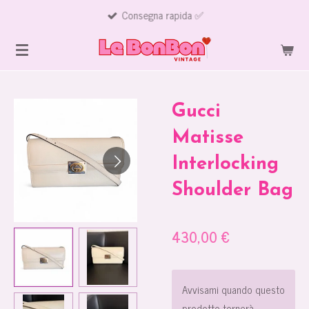
Consegna rapida ✅
Vai
al
contenuto
principale
Gucci
Matisse
Interlocking
Shoulder Bag
430,00 €
Avvisami quando questo
prodotto tornerà