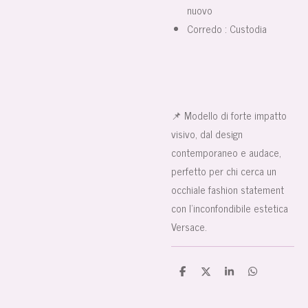
nuovo
Corredo : Custodia
📌 Modello di forte impatto
visivo, dal design
contemporaneo e audace,
perfetto per chi cerca un
occhiale fashion statement
con l’inconfondibile estetica
Versace.
C
C
C
C
o
o
o
o
n
n
n
n
d
d
d
d