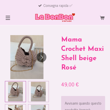
Consegna rapida ✅
Vai
al
contenuto
principale
Mama
Crochet Maxi
Shell beige
Rosé
49,00 €
Avvisami quando questo
prodotto tornerà