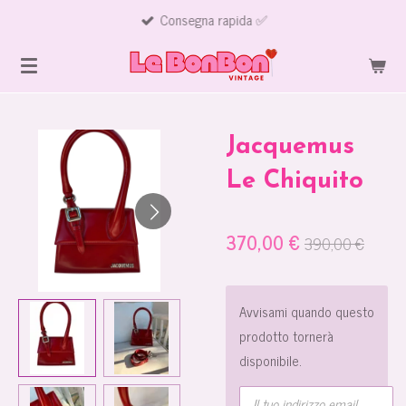
Consegna rapida ✅
Vai
al
contenuto
principale
Jacquemus
Le Chiquito
370,00 €
390,00 €
Avvisami quando questo
prodotto tornerà
disponibile.