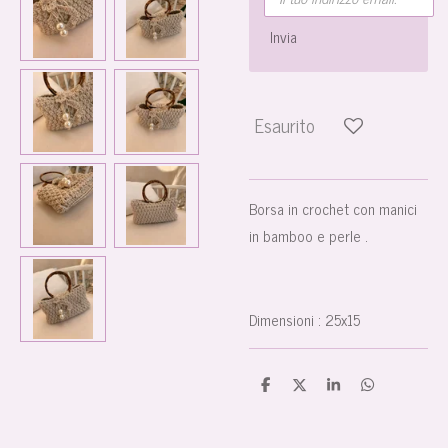
Invia
Esaurito
Borsa in crochet con manici
in bamboo e perle .
Dimensioni : 25x15
C
C
C
C
o
o
o
o
n
n
n
n
d
d
d
d