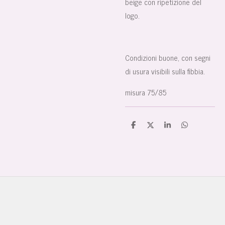
beige con ripetizione del
logo.
Condizioni buone, con segni
di usura visibili sulla fibbia.
misura 75/85
C
C
C
C
o
o
o
o
n
n
n
n
d
d
d
d
i
i
i
i
v
v
v
v
i
i
i
i
d
d
d
d
i
i
i
i