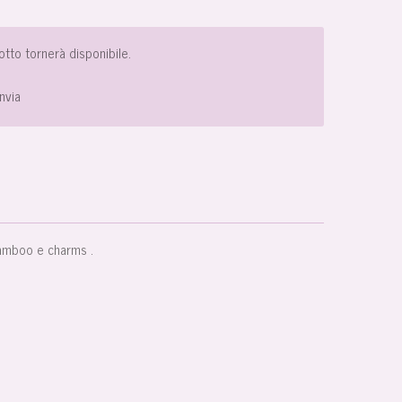
tto tornerà disponibile.
Invia
bamboo e charms .