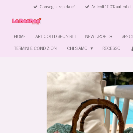
Consegna rapida ✅
Articoli 100% autentici 
Vai
al
contenuto
principale
HOME
ARTICOLI DISPONIBILI
NEW DROP 🍬
SPECI
TERMINI E CONDIZIONI
CHI SIAMO
RECESSO