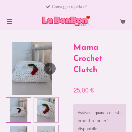
Consegna rapida ✅
Vai
al
contenuto
principale
Mama
Crochet
Clutch
25,00 €
Avvisami quando questo
prodotto tornerà
disponibile.