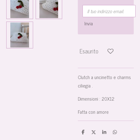
Invia
Esaurito
Clutch a uncinetto e charms
ciliegia .
Dimensioni : 20X12
Fatta con amore
C
C
C
C
o
o
o
o