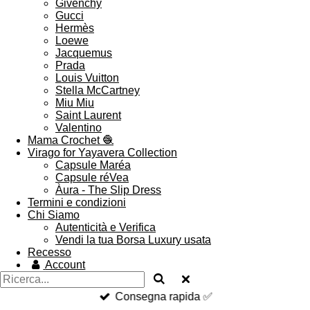
Givenchy
Gucci
Hermès
Loewe
Jacquemus
Prada
Louis Vuitton
Stella McCartney
Miu Miu
Saint Laurent
Valentino
Mama Crochet 🧶
Virago for Yayavera Collection
Capsule Maréa
Capsule réVea
Àura - The Slip Dress
Termini e condizioni
Chi Siamo
Autenticità e Verifica
Vendi la tua Borsa Luxury usata
Recesso
Account
Consegna rapida ✅