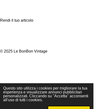
d
d
d
d
i
i
i
i
v
v
v
v
i
i
i
i
d
d
d
d
Rendi il tuo articolo
i
i
i
i
© 2025 Le BonBon Vintage
Questo sito utilizza i cookies per migliorare la tua
esperienza e visualizzare annunci pubblicitari
personalizzati. Cliccando su "Accetta" acconsenti
all'uso di tutti i cookies.