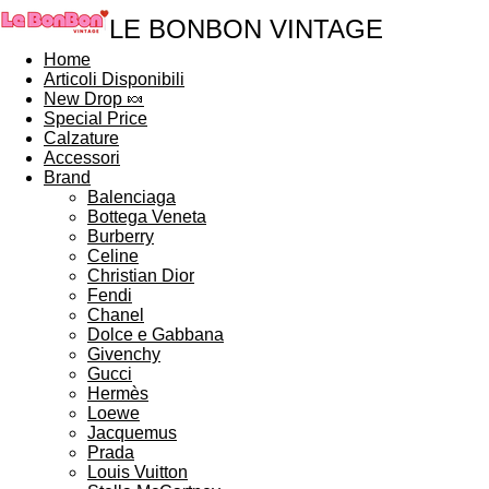
LE BONBON VINTAGE
Home
Articoli Disponibili
New Drop 🍬
Special Price
Calzature
Accessori
Brand
Balenciaga
Bottega Veneta
Burberry
Celine
Christian Dior
Fendi
Chanel
Dolce e Gabbana
Givenchy
Gucci
Hermès
Loewe
Jacquemus
Prada
Louis Vuitton