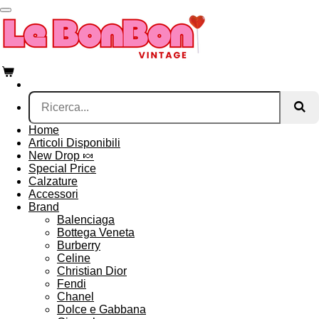
Vai
al
contenuto
principale
Home
Articoli Disponibili
New Drop 🍬
Special Price
Calzature
Accessori
Brand
Balenciaga
Bottega Veneta
Burberry
Celine
Christian Dior
Fendi
Chanel
Dolce e Gabbana