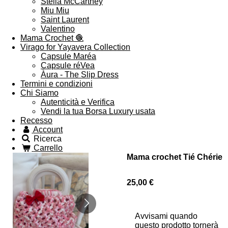
Stella McCartney
Miu Miu
Saint Laurent
Valentino
Mama Crochet 🧶
Virago for Yayavera Collection
Capsule Maréa
Capsule réVea
Àura - The Slip Dress
Termini e condizioni
Chi Siamo
Autenticità e Verifica
Vendi la tua Borsa Luxury usata
Recesso
Account
Ricerca
Carrello
Mama crochet Tié Chérie
25,00 €
Avvisami quando
questo prodotto tornerà