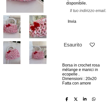
disponibile.
Invia
Esaurito
Borsa in crochet rosa
mélange e manici in
ecopelle .
Dimensioni : 20x20
Fatta con amore
C
C
C
C
o
o
o
o
n
n
n
n