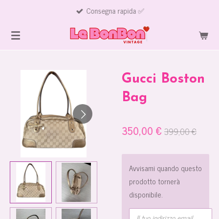
Consegna rapida ✅
Vai
al
contenuto
principale
Gucci Boston
Bag
350,00 €
399,00 €
Avvisami quando questo
prodotto tornerà
disponibile.