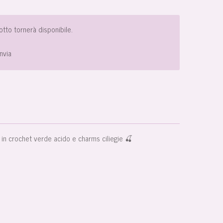
tto tornerà disponibile.
Invia
in crochet verde acido e charms ciliegie 🍒