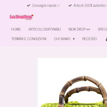
Consegna rapida ✅
Articoli 100% autentici 
Vai
al
contenuto
principale
HOME
ARTICOLI DISPONIBILI
NEW DROP 🍬
SPECI
TERMINI E CONDIZIONI
CHI SIAMO
RECESSO