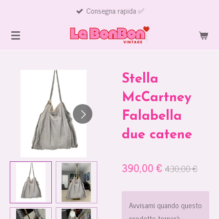
Consegna rapida ✅
Vai
al
contenuto
principale
Stella
McCartney
Falabella
due catene
390,00 €
430,00 €
Avvisami quando questo
prodotto tornerà