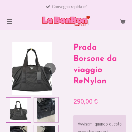
Consegna rapida ✅
Vai
al
contenuto
principale
Prada
Borsone da
viaggio
ReNylon
290,00 €
Avvisami quando questo
prodotto tornerà