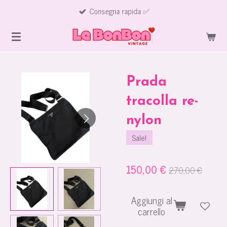
Consegna rapida ✅
Vai
al
contenuto
principale
Prada
tracolla re-
nylon
Sale!
150,00 €
270,00 €
Aggiungi al
carrello