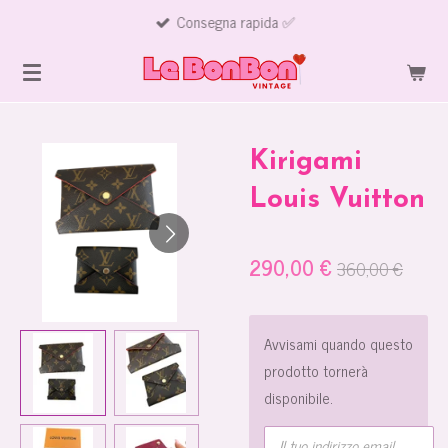
Consegna rapida ✅
Vai
al
contenuto
principale
Kirigami
Louis Vuitton
290,00 €
360,00 €
Avvisami quando questo
prodotto tornerà
disponibile.