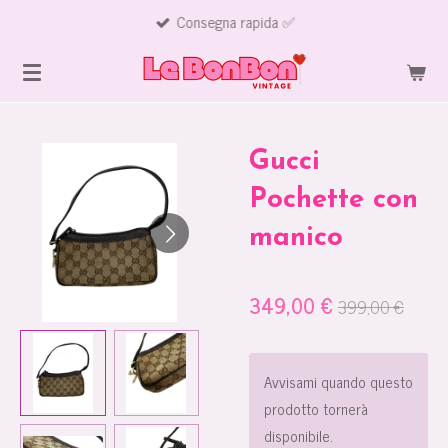
Consegna rapida ✅
Vai
al
contenuto
principale
Gucci
Pochette con
manico
349,00 €
399,00 €
Avvisami quando questo
prodotto tornerà
disponibile.