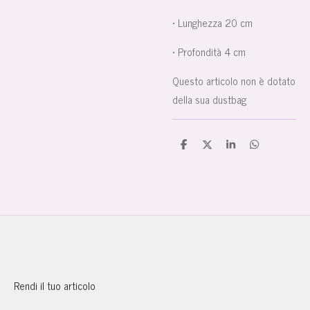
• Lunghezza 20 cm
• Profondità 4 cm
Questo articolo non è dotato
della sua dustbag
C
C
C
C
o
o
o
o
n
n
n
n
d
d
d
d
i
i
i
i
v
v
v
v
i
i
i
i
d
d
d
d
i
i
i
i
Rendi il tuo articolo